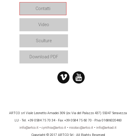
Contatti
Video
Sculture
Download PDF
ARTCO srl Viale Leonetto Amadei 309 (ex Via del Palazzo 437) 55047 Seravezza
LU - Tel. +39 0584 75 70 34 - Fax +39 0584 75 60 70 - P.Iva 01686020460
info@artco.it
•
cynthia@artco.it
•
nicolas@artco.it
•
info@arkad.it
Copyright © 2017 ARTCO Srl - All Rights Reserved