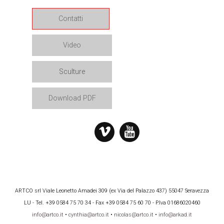
Contatti
Video
Sculture
Download PDF
ARTCO srl Viale Leonetto Amadei 309 (ex Via del Palazzo 437) 55047 Seravezza
LU - Tel. +39 0584 75 70 34 - Fax +39 0584 75 60 70 - P.Iva 01686020460
info@artco.it
•
cynthia@artco.it
•
nicolas@artco.it
•
info@arkad.it