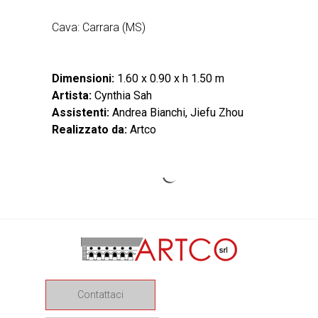
Cava: Carrara (MS)
Dimensioni:
1.60 x 0.90 x h 1.50 m
Artista:
Cynthia Sah
Assistenti:
Andrea Bianchi, Jiefu Zhou
Realizzato da:
Artco
CONNECTING -
TO GATHER
PINE TREE
CONCERT
ORCHID
SPIRAL
SPRAY
AQUA
Single
Contattaci