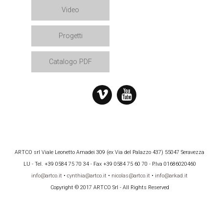
Video
Progetti
Catalogo PDF
ARTCO srl Viale Leonetto Amadei 309 (ex Via del Palazzo 437) 55047 Seravezza
LU - Tel. +39 0584 75 70 34 - Fax +39 0584 75 60 70 - P.Iva 01686020460
info@artco.it
•
cynthia@artco.it
•
nicolas@artco.it
•
info@arkad.it
Copyright © 2017 ARTCO Srl - All Rights Reserved