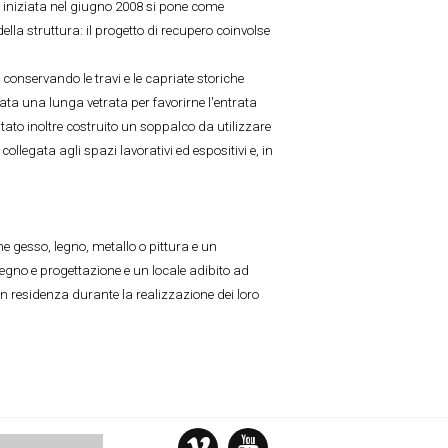
 iniziata nel giugno 2008 si pone come
ella struttura: il progetto di recupero coinvolse
o, conservando le travi e le capriate storiche
reata una lunga vetrata per favorirne l'entrata
stato inoltre costruito un soppalco da utilizzare
ollegata agli spazi lavorativi ed espositivi e, in
me gesso, legno, metallo o pittura e un
egno e progettazione e un locale adibito ad
n residenza durante la realizzazione dei loro