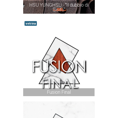
HSU YUNGHSU - "Il dubbio di
Sisifo"
vetrina
Fusion Final