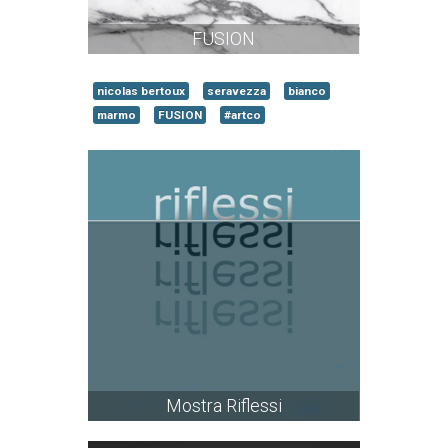
FUSION
nicolas bertoux
seravezza
bianco
marmo
FUSION
#artco
Mostra Riflessi