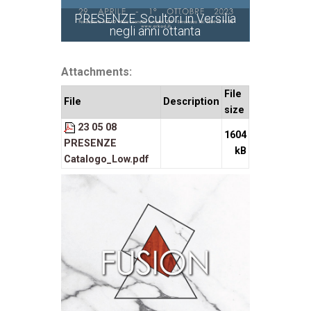
PRESENZE. Scultori in Versilia
negli anni ottanta
Attachments:
File
File
Description
size
23 05 08
1604
PRESENZE
kB
Catalogo_Low.pdf