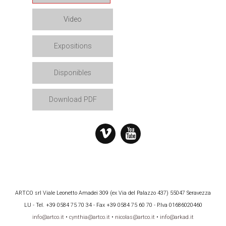
Video
Expositions
Disponibles
Download PDF
ARTCO srl Viale Leonetto Amadei 309 (ex Via del Palazzo 437) 55047 Seravezza
LU - Tel. +39 0584 75 70 34 - Fax +39 0584 75 60 70 - P.Iva 01686020460
info@artco.it
•
cynthia@artco.it
•
nicolas@artco.it
•
info@arkad.it