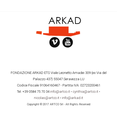
FONDAZIONE ARKAD ETS Viale Leonetto Amadei 309 (ex Via del
Palazzo 437) 55047 Seravezza LU
Codice Fiscale 91064160467 - Partita IVA: 02723200461
Tel. +39 0584 75 70 34
info@artco.it
•
cynthia@artco.it
•
nicolas@artco.it
•
info@arkad.it
Copyright © 2017 ARTCO Srl - All Rights Reserved